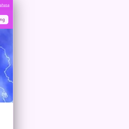
ahasa
ang