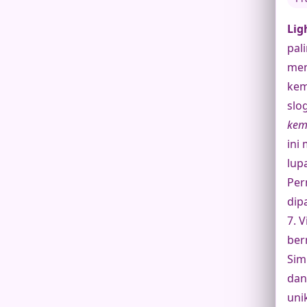
Lig
pal
men
kem
slo
keme
ini
lup
Per
dip
7. 
ber
Sim
dan
uni