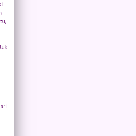
ol
h
tu,
tuk
ari