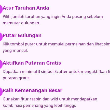
Atur Taruhan Anda
Pilih jumlah taruhan yang ingin Anda pasang sebelum
memutar gulungan.
Putar Gulungan
Klik tombol putar untuk memulai permainan dan lihat si
yang muncul.
Aktifkan Putaran Gratis
Dapatkan minimal 3 simbol Scatter untuk mengaktifkan f
putaran gratis.
Raih Kemenangan Besar
Gunakan fitur respin dan wild untuk mendapatkan
kombinasi pemenang yang lebih tinggi.