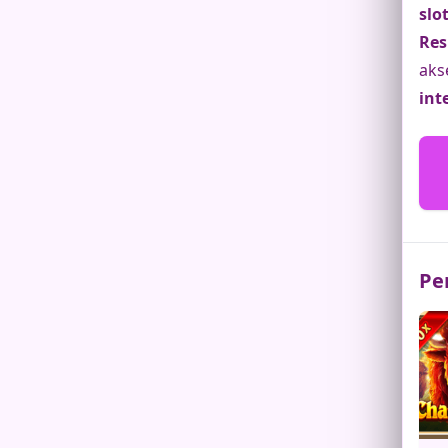
slo
Res
aks
int
Pe