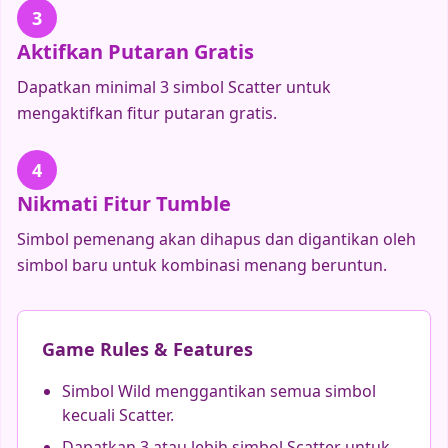
3
Aktifkan Putaran Gratis
Dapatkan minimal 3 simbol Scatter untuk
mengaktifkan fitur putaran gratis.
4
Nikmati Fitur Tumble
Simbol pemenang akan dihapus dan digantikan oleh
simbol baru untuk kombinasi menang beruntun.
Game Rules & Features
Simbol Wild menggantikan semua simbol
kecuali Scatter.
Dapatkan 3 atau lebih simbol Scatter untuk