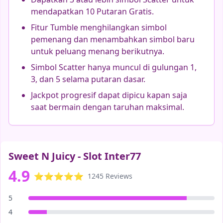
mendapatkan 10 Putaran Gratis.
Fitur Tumble menghilangkan simbol
pemenang dan menambahkan simbol baru
untuk peluang menang berikutnya.
Simbol Scatter hanya muncul di gulungan 1,
3, dan 5 selama putaran dasar.
Jackpot progresif dapat dipicu kapan saja
saat bermain dengan taruhan maksimal.
Sweet N Juicy - Slot Inter77
4.9
⭐⭐⭐⭐⭐
1245 Reviews
5
4