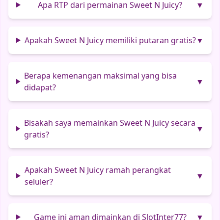
Apa RTP dari permainan Sweet N Juicy?
▼
Apakah Sweet N Juicy memiliki putaran gratis?
▼
Berapa kemenangan maksimal yang bisa
▼
didapat?
Bisakah saya memainkan Sweet N Juicy secara
▼
gratis?
Apakah Sweet N Juicy ramah perangkat
▼
seluler?
Game ini aman dimainkan di SlotInter77?
▼