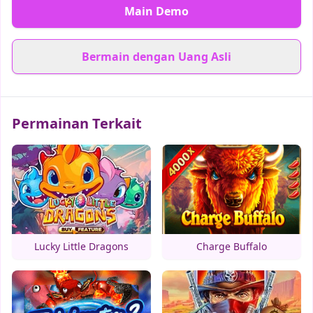
Main Demo
Bermain dengan Uang Asli
Permainan Terkait
Lucky Little Dragons
Charge Buffalo