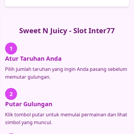
Sweet N Juicy - Slot Inter77
1
Atur Taruhan Anda
Pilih jumlah taruhan yang ingin Anda pasang sebelum
memutar gulungan.
2
Putar Gulungan
Klik tombol putar untuk memulai permainan dan lihat
simbol yang muncul.