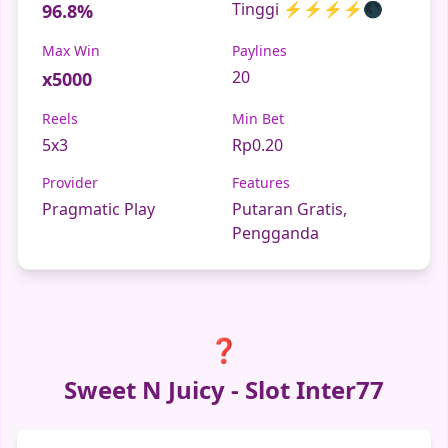
Tinggi ⚡⚡⚡⚡🌑
96.8%
Max Win
Paylines
20
x5000
Reels
Min Bet
5x3
Rp0.20
Provider
Features
Pragmatic Play
Putaran Gratis,
Pengganda
❓
Sweet N Juicy - Slot Inter77