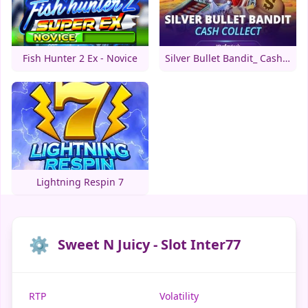
Fish Hunter 2 Ex - Novice
Silver Bullet Bandit_ Cash Collect™
Lightning Respin 7
⚙️
Sweet N Juicy - Slot Inter77
RTP
Volatility