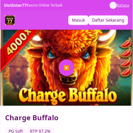
SlotInter77
Kasino Online Terbaik
Bahasa
Masuk
Daftar Sekarang
▶
Charge Buffalo
PG Soft
RTP 97.2%