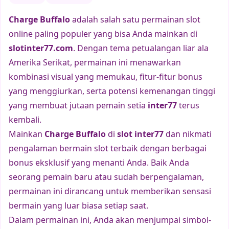
Charge Buffalo
adalah salah satu permainan slot
online paling populer yang bisa Anda mainkan di
slotinter77.com
. Dengan tema petualangan liar ala
Amerika Serikat, permainan ini menawarkan
kombinasi visual yang memukau, fitur-fitur bonus
yang menggiurkan, serta potensi kemenangan tinggi
yang membuat jutaan pemain setia
inter77
terus
kembali.
Mainkan
Charge Buffalo
di
slot inter77
dan nikmati
pengalaman bermain slot terbaik dengan berbagai
bonus eksklusif yang menanti Anda. Baik Anda
seorang pemain baru atau sudah berpengalaman,
permainan ini dirancang untuk memberikan sensasi
bermain yang luar biasa setiap saat.
Dalam permainan ini, Anda akan menjumpai simbol-