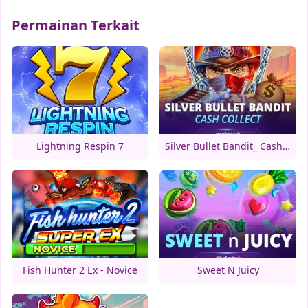
Permainan Terkait
Lightning Respin 7
Silver Bullet Bandit_ Cash Collect™
Fish Hunter 2 Ex - Novice
Sweet N Juicy