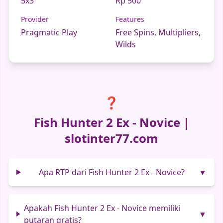
5x3
Rp 500
Provider
Features
Pragmatic Play
Free Spins, Multipliers,
Wilds
❓
Fish Hunter 2 Ex - Novice |
slotinter77.com
Apa RTP dari Fish Hunter 2 Ex - Novice?
▼
Apakah Fish Hunter 2 Ex - Novice memiliki
▼
putaran gratis?