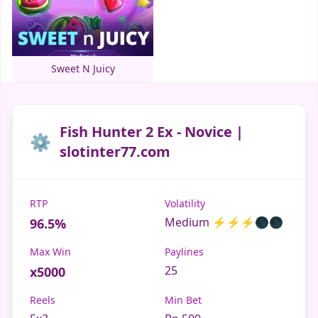
Sweet N Juicy
Fish Hunter 2 Ex - Novice |
⚙️
slotinter77.com
RTP
Volatility
Medium ⚡⚡⚡🌑🌑
96.5%
Max Win
Paylines
25
x5000
Reels
Min Bet