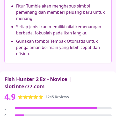
Fitur Tumble akan menghapus simbol
pemenang dan memberi peluang baru untuk
menang.
Setiap jenis ikan memiliki nilai kemenangan
berbeda, fokuslah pada ikan langka.
Gunakan tombol Tembak Otomatis untuk
pengalaman bermain yang lebih cepat dan
efisien.
Fish Hunter 2 Ex - Novice |
slotinter77.com
4.9
⭐⭐⭐⭐⭐
1245 Reviews
5
4