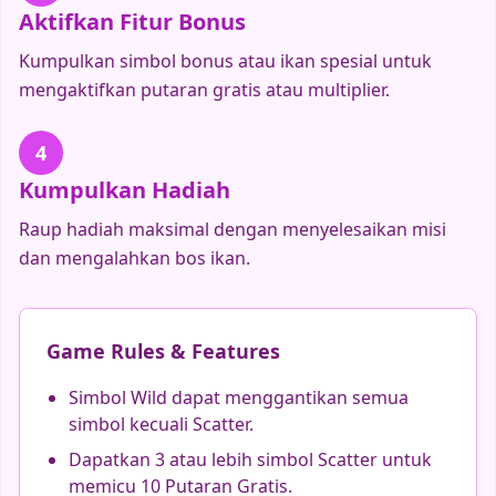
Aktifkan Fitur Bonus
Kumpulkan simbol bonus atau ikan spesial untuk
mengaktifkan putaran gratis atau multiplier.
4
Kumpulkan Hadiah
Raup hadiah maksimal dengan menyelesaikan misi
dan mengalahkan bos ikan.
Game Rules & Features
Simbol Wild dapat menggantikan semua
simbol kecuali Scatter.
Dapatkan 3 atau lebih simbol Scatter untuk
memicu 10 Putaran Gratis.