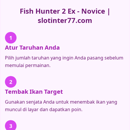
Fish Hunter 2 Ex - Novice |
slotinter77.com
1
Atur Taruhan Anda
Pilih jumlah taruhan yang ingin Anda pasang sebelum
memulai permainan.
2
Tembak Ikan Target
Gunakan senjata Anda untuk menembak ikan yang
muncul di layar dan dapatkan poin.
3