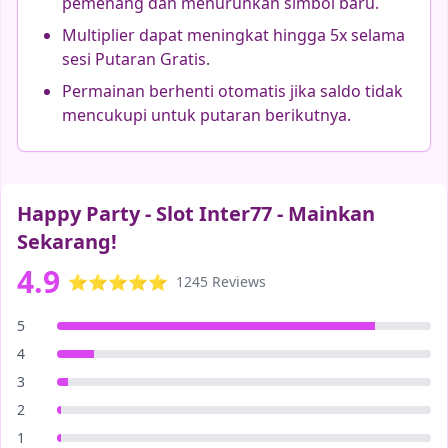
pemenang dan menurunkan simbol baru.
Multiplier dapat meningkat hingga 5x selama
sesi Putaran Gratis.
Permainan berhenti otomatis jika saldo tidak
mencukupi untuk putaran berikutnya.
Happy Party - Slot Inter77 - Mainkan
Sekarang!
4.9
⭐⭐⭐⭐⭐
1245 Reviews
5
4
3
2
1