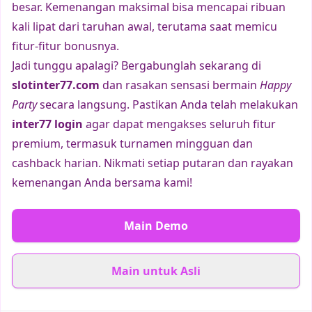
besar. Kemenangan maksimal bisa mencapai ribuan
kali lipat dari taruhan awal, terutama saat memicu
fitur-fitur bonusnya.
Jadi tunggu apalagi? Bergabunglah sekarang di
slotinter77.com
dan rasakan sensasi bermain
Happy
Party
secara langsung. Pastikan Anda telah melakukan
inter77 login
agar dapat mengakses seluruh fitur
premium, termasuk turnamen mingguan dan
cashback harian. Nikmati setiap putaran dan rayakan
kemenangan Anda bersama kami!
Main Demo
Main untuk Asli