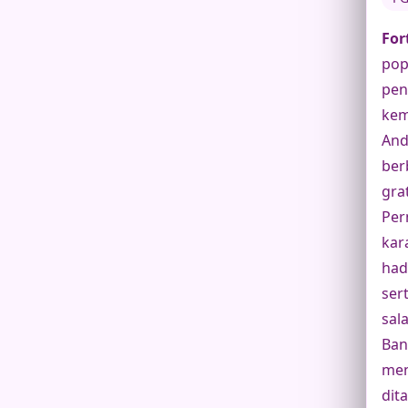
For
pop
pen
kem
And
ber
gra
Per
kar
had
ser
sal
Ban
men
dit