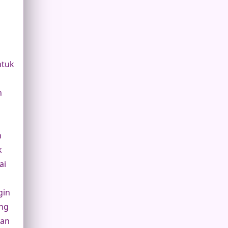
ntuk
n
n
k
ai
gin
ang
gan