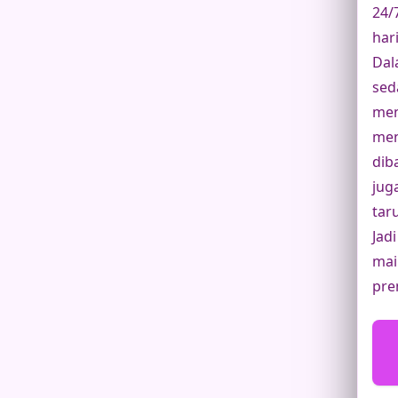
24/
har
Dal
sed
men
men
dib
jug
tar
Jad
ma
pre