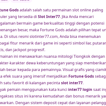
tune Gods
adalah salah satu permainan slot online paling
uler yang tersedia di
Slot Inter77
. Jika Anda mencari
galaman bermain game berkualitas tinggi dengan potensi
enangan besar, maka Fortune Gods adalah pilihan tepat u
a. Di situs resmi
slotinter77.com
, Anda bisa menemukan
bagai fitur menarik dari game ini seperti simbol liar, putara
tis, dan jackpot progresif.
mainan ini menawarkan nuansa mitologi Tiongkok dengan
akter-karakter dewa keberuntungan yang siap memberika
iah besar kepada para pemainnya. Visual grafis yang ciami
ta efek suara yang imersif menjadikan
Fortune Gods
sebag
ah satu favorit di kalangan pecinta
slot inter77
.
yak pemain menggunakan kata kunci
inter77 login
saat in
gakses situs ini karena kemudahan dan bonus menarik y
awarkan. Dengan sistem deposit cepat dan layanan pelang