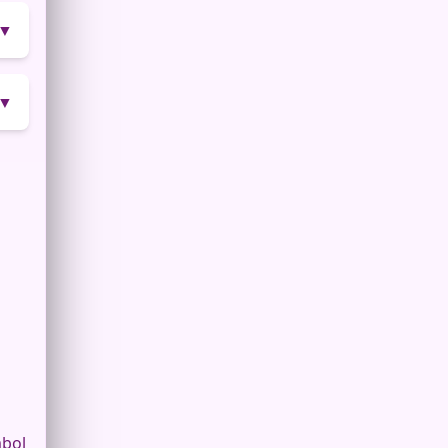
▼
▼
n
mbol