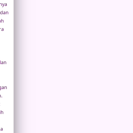
anya
 dan
ah
ra
dan
gan
n.
t
ih
sa