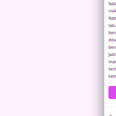
bel
ris
Nam
lak
ber
dit
ber
Jad
ma
ter
kem