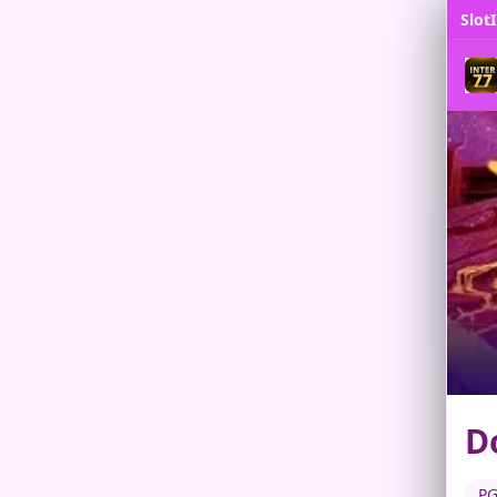
Slot
D
PG