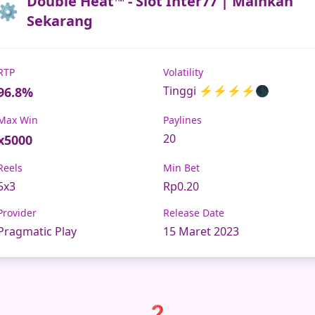
Double Heat™ - Slot Inter77 | Mainkan
⚙️
Sekarang
RTP
Volatility
Tinggi ⚡⚡⚡⚡🌑
96.8%
Max Win
Paylines
20
x5000
Reels
Min Bet
5x3
Rp0.20
Provider
Release Date
Pragmatic Play
15 Maret 2023
❓